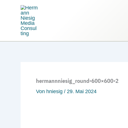
Zum
Inhalt
springen
hermannniesig_round-600×600-2
Von
hniesig
/
29. Mai 2024