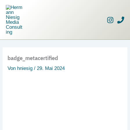
Zum
Inhalt
springen
badge_metacertified
Von
hniesig
/
29. Mai 2024