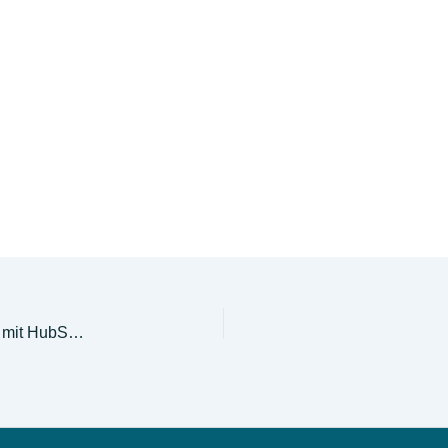
Neue Website für Versicherungsmakler Breidenbach mit HubSpot und Google-Optimierung