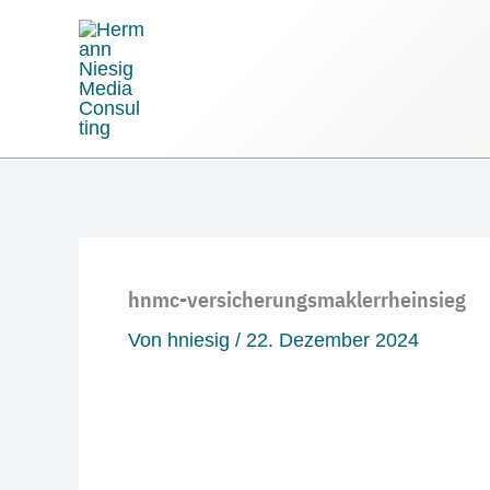
Zum
Inhalt
springen
hnmc-versicherungsmaklerrheinsieg
Von
hniesig
/
22. Dezember 2024