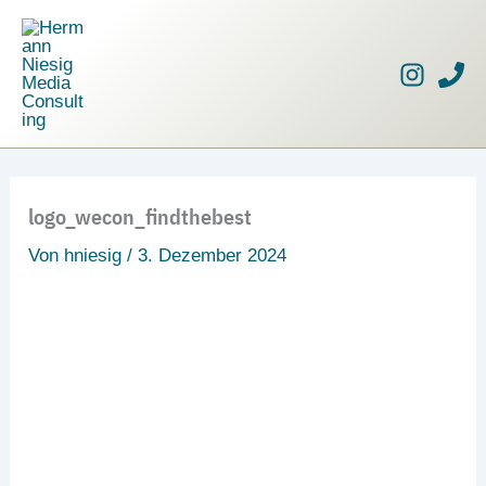
Zum
Inhalt
springen
logo_wecon_findthebest
Von
hniesig
/
3. Dezember 2024