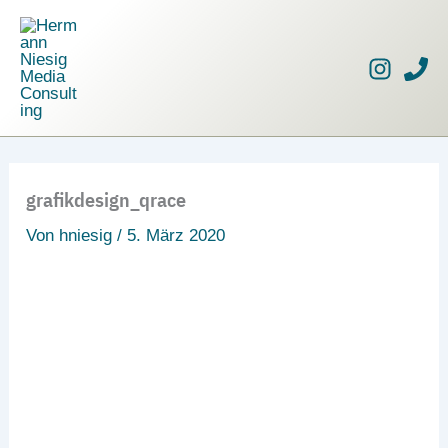
Zum
Inhalt
springen
grafikdesign_qrace
Von
hniesig
/
5. März 2020