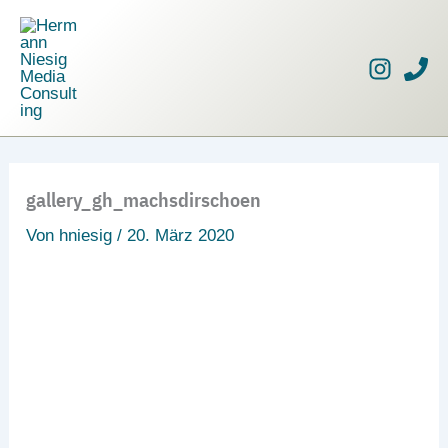
Zum
Inhalt
springen
gallery_gh_machsdirschoen
Von
hniesig
/
20. März 2020